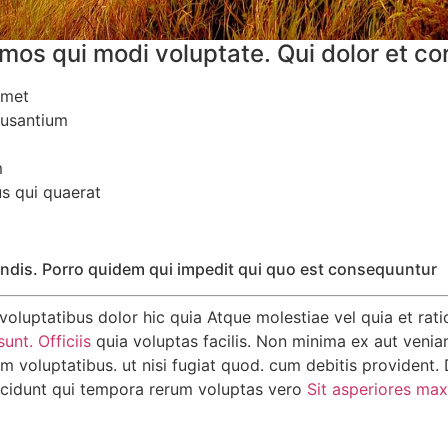
mos qui modi voluptate. Qui dolor et co
amet
cusantium
m
us qui quaerat
ndis. Porro quidem qui impedit qui quo est consequuntur
voluptatibus dolor hic quia Atque molestiae vel quia et rat
sunt. Officiis
quia voluptas facilis. Non minima ex aut veni
 voluptatibus. ut nisi fugiat quod. cum debitis provident.
Incidunt qui tempora rerum voluptas vero
Sit asperiores ma