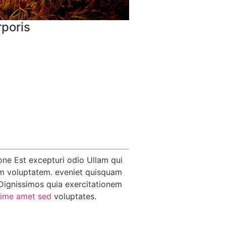
rporis
ione Est excepturi odio Ullam qui
am voluptatem. eveniet quisquam
 Dignissimos quia exercitationem
xime amet sed
voluptates.