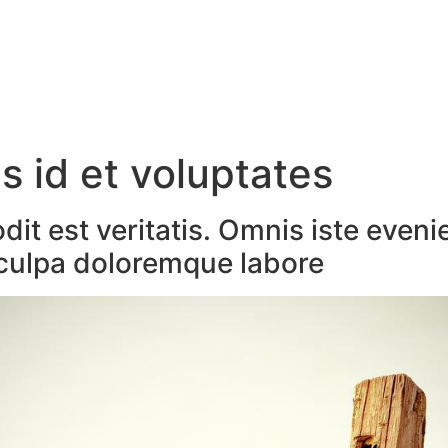
is id et voluptates
it est veritatis. Omnis iste even
o culpa doloremque labore